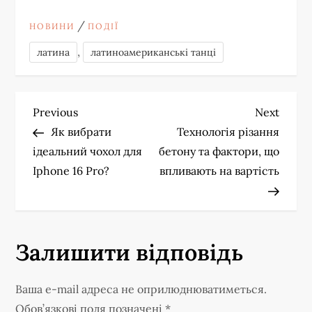
/
НОВИНИ
ПОДІЇ
,
латина
латиноамериканські танці
Н
Previous
Next
Previous
Next
Post
Post
Як вибрати
Технологія різання
а
ідеальний чохол для
бетону та фактори, що
Iphone 16 Pro?
впливають на вартість
в
і
г
Залишити відповідь
а
Ваша e-mail адреса не оприлюднюватиметься.
Обов’язкові поля позначені
*