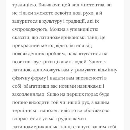
традицією. Вивчаючи цей вид мистецтва, ви
не тільки зможете освоїти нові рухи, а й
зануритеся в культуру і традиції, які їх
супроводжують. Можна з упевненістю
сказати, що латиноамериканські танці це
прекрасний метод відволіктися від
повсякденних проблем, налаштуватися на
позитив і зустріти цікавих людей. Заняття
латиною допоможуть вам утримувати відмінну
фізичну форму і надати вам впевненості в
собі, збагативши вас новими навичками і
захопленнями. Якщо на перших порах буде
погано виходити той чи інший рух, з вашим
терпінням і наполегливістю ви обов’язково
впораєтеся з усіма труднощами і
латиноамериканські танці стануть вашим хобі.