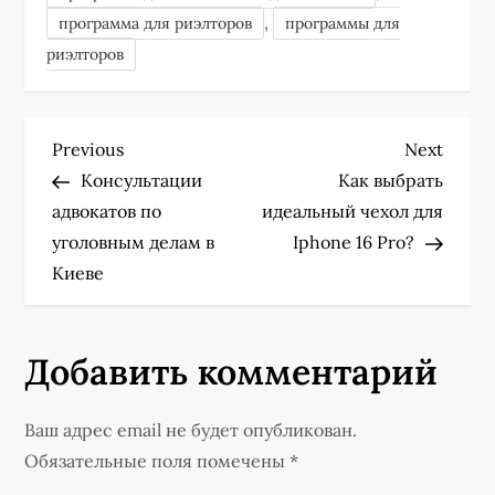
,
программа для риэлторов
программы для
риэлторов
Н
Previous
Next
Previous
Next
Post
Post
Консультации
Как выбрать
а
адвокатов по
идеальный чехол для
уголовным делам в
Iphone 16 Pro?
в
Киеве
и
г
Добавить комментарий
а
Ваш адрес email не будет опубликован.
ц
Обязательные поля помечены
*