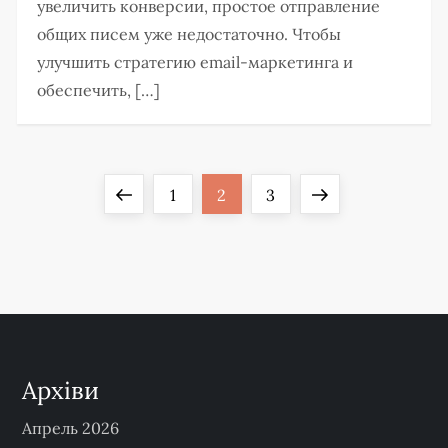
увеличить конверсии, простое отправление
общих писем уже недостаточно. Чтобы
улучшить стратегию email-маркетинга и
обеспечить, […]
П
Previous
Page
Page
Page
Next
1
2
3
а
page
page
г
и
н
Архіви
а
Апрель 2026